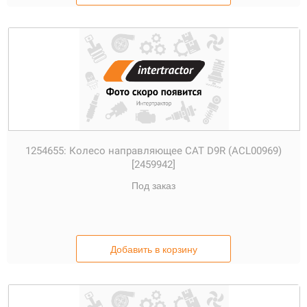
1254655:
Колесо направляющее CAT D9R (ACL00969)
[2459942]
Под заказ
Добавить в корзину