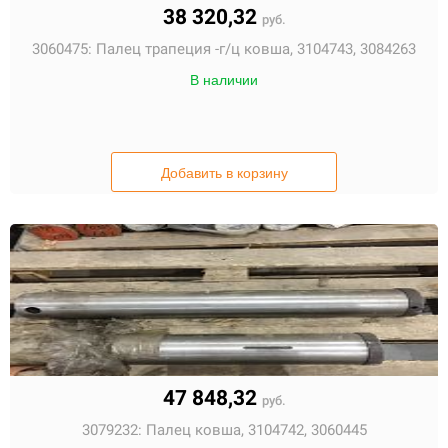
38 320,32
руб.
3060475:
Палец трапеция -г/ц ковша, 3104743, 3084263
В наличии
Добавить в корзину
47 848,32
руб.
3079232:
Палец ковша, 3104742, 3060445