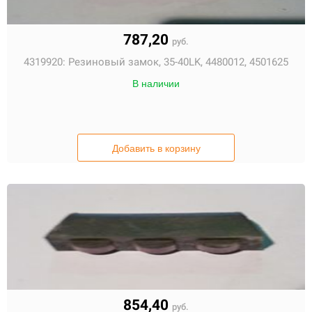
787,20
руб.
4319920:
Резиновый замок, 35-40LK, 4480012, 4501625
В наличии
Добавить в корзину
854,40
руб.