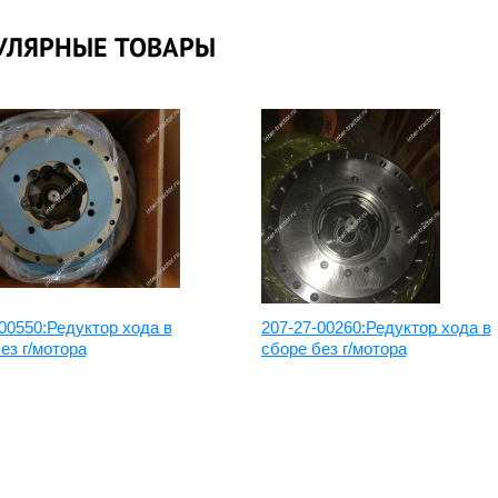
УЛЯРНЫЕ ТОВАРЫ
00550:Редуктор хода в
207-27-00260:Редуктор хода в
ез г/мотора
сборе без г/мотора
дуктор хода
Редуктор хода Hita
omatsu
30.09.2020
.04.2020
Читать подробнее