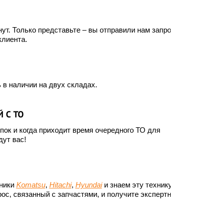
ут. Только представьте – вы отправили нам запрос, а
клиента.
 в наличии на двух складах.
 С ТО
ок и когда приходит время очередного ТО для
ут вас!
хники
Komatsu
,
Hitachi
,
Hyundai
и знаем эту технику до
ос, связанный с запчастями, и получите экспертный