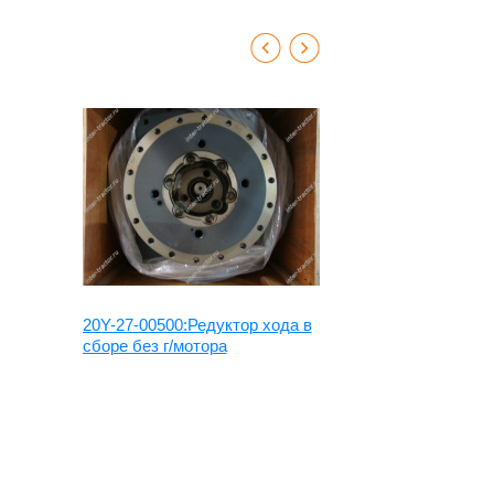
20Y-27-00500:Редуктор хода в
9281920:Ред
сборе без г/мотора
сборе без г
9202142
chi