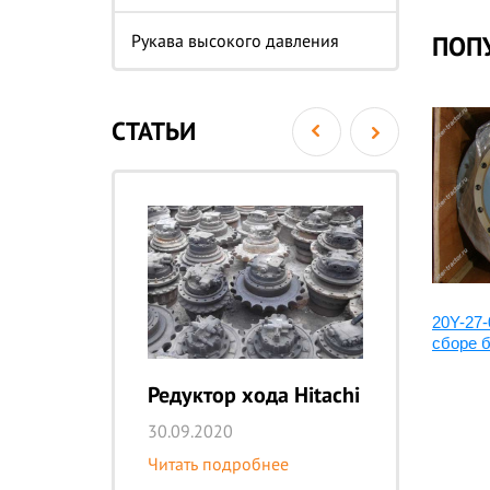
Рукава высокого давления
ПОП
СТАТЬИ
да в
9233692:Редуктор хода в
20Y-27-
сборе 9202112
сборе б
Редуктор хода Hitachi
Ре
K
30.09.2020
29
Читать подробнее