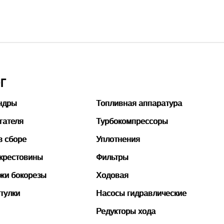
тать подробнее
Г
ндры
Топливная аппаратура
гателя
Турбокомпрессоры
в сборе
Уплотнения
 крестовины
Фильтры
ожи бокорезы
Ходовая
тулки
Насосы гидравлические
Редукторы хода