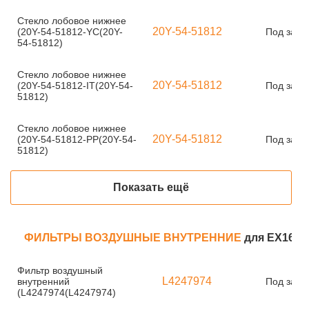
Стекло лобовое нижнее
20Y-54-51812
(20Y-54-51812-YC(20Y-
Под зака
54-51812)
Стекло лобовое нижнее
20Y-54-51812
(20Y-54-51812-IT(20Y-54-
Под зака
51812)
Стекло лобовое нижнее
20Y-54-51812
(20Y-54-51812-PP(20Y-54-
Под зака
51812)
Показать ещё
ФИЛЬТРЫ ВОЗДУШНЫЕ ВНУТРЕННИЕ
для EX160
Фильтр воздушный
L4247974
внутренний
Под зака
(L4247974(L4247974)