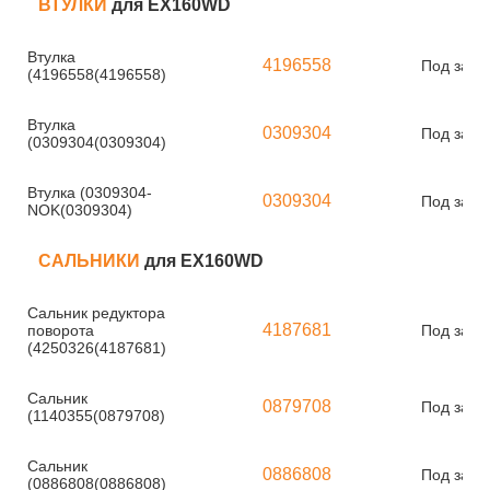
ВТУЛКИ
для EX160WD
Втулка
4196558
Под зака
(4196558(4196558)
Втулка
0309304
Под зака
(0309304(0309304)
Втулка (0309304-
0309304
Под зака
NOK(0309304)
САЛЬНИКИ
для EX160WD
Сальник редуктора
4187681
поворота
Под зака
(4250326(4187681)
Сальник
0879708
Под зака
(1140355(0879708)
Сальник
0886808
Под зака
(0886808(0886808)