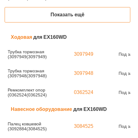
Показать ещё
Ходовая
для EX160WD
Трубка тормозная
3097949
Под зака
(3097949(3097949)
Трубка тормозная
3097948
Под зака
(3097948(3097948)
Ремкомплект опор
0362524
Под зака
(0362524(0362524)
Навесное оборудование
для EX160WD
Палец ковшевой
3084525
Под зака
(3092884(3084525)