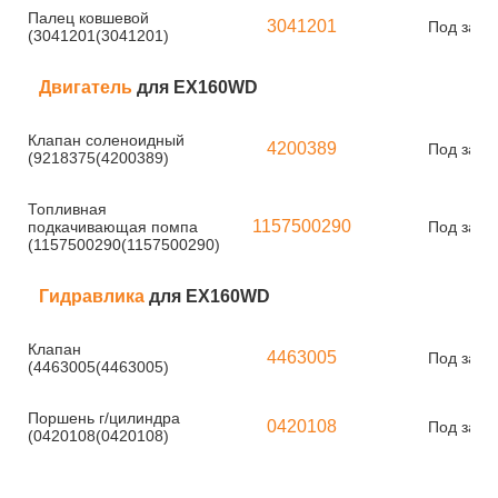
Палец ковшевой
3041201
Под зака
(3041201(3041201)
Двигатель
для EX160WD
Клапан соленоидный
4200389
Под зака
(9218375(4200389)
Топливная
1157500290
подкачивающая помпа
Под зака
(1157500290(1157500290)
Гидравлика
для EX160WD
Клапан
4463005
Под зака
(4463005(4463005)
Поршень г/цилиндра
0420108
Под зака
(0420108(0420108)