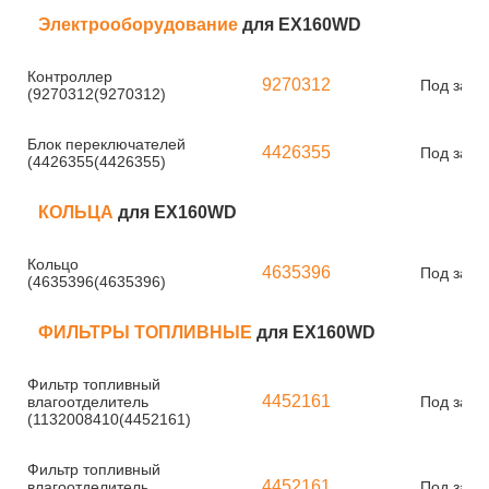
Электрооборудование
для EX160WD
Контроллер
9270312
Под зака
(9270312(9270312)
Блок переключателей
4426355
Под зака
(4426355(4426355)
КОЛЬЦА
для EX160WD
Кольцо
4635396
Под зака
(4635396(4635396)
ФИЛЬТРЫ ТОПЛИВНЫЕ
для EX160WD
Фильтр топливный
4452161
влагоотделитель
Под зака
(1132008410(4452161)
Фильтр топливный
4452161
влагоотделитель
Под зака