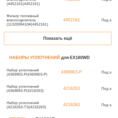
(4452161(4452161)
Фильтр топливный
4452161
влагоотделитель
Под зака
(1132008410#(4452161)
Показать ещё
НАБОРЫ УПЛОТНЕНИЙ
для EX160WD
Набор уплотнений
4369903-P
Под зака
(4369903-P(4369903-P)
Набор уплотнений
4216263
Под зака
(4369893-P(4216263)
Набор уплотнений
4216263
Под зака
(4216263-TS(4216263)