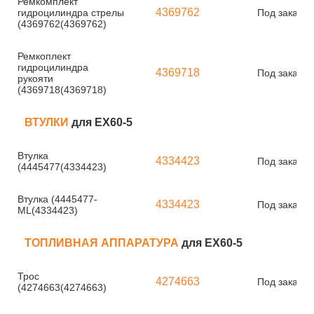
Ремкомплект
4369762
гидроцилиндра стрелы
Под заказ
(4369762(4369762)
Ремкоплект
гидроцилиндра
4369718
Под заказ
рукояти
(4369718(4369718)
ВТУЛКИ
для EX60-5
Втулка
4334423
Под заказ
(4445477(4334423)
Втулка (4445477-
4334423
Под заказ
ML(4334423)
ТОПЛИВНАЯ АППАРАТУРА
для EX60-5
Трос
4274663
Под заказ
(4274663(4274663)