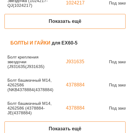
Звездочка (1024217-
1024217
Под заказ
QJ(1024217)
Показать ещё
БОЛТЫ И ГАЙКИ
для EX60-5
Болт крепления
J931635
звездочки
Под заказ
(J931635(J931635)
Болт башмачный М14,
4378884
4262586
Под заказ
(NKB4378884(4378884)
Болт башмачный М14,
4378884
4262586 (4378884-
Под заказ
JE(4378884)
Показать ещё