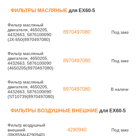
ФИЛЬТРЫ МАСЛЯНЫЕ
для EX60-5
Фильтр масляный
двигателя, 4650205,
8970497080
Под заказ
4432663, 5876100090
(JX-650(8970497080)
Фильтр масляный
двигателя, 4650205,
8970497080
Под заказ
4432663, 5876100090
(4650205(8970497080)
Фильтр масляный
двигателя, 4650205,
8970497080
В наличии
4432663, 5876100090
(ST10739(8970497080)
ФИЛЬТРЫ ВОЗДУШНЫЕ ВНЕШНИЕ
для EX60-5
Фильтр воздушный
4290940
внешний
Под заказ
(RK859A(4290940)