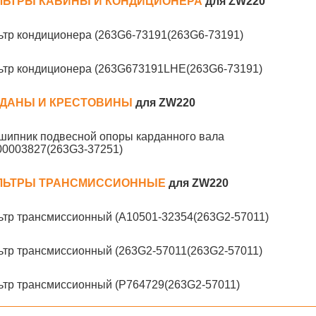
ЛЬТРЫ КАБИНЫ И КОНДИЦИОНЕРА
для ZW220
ьтр кондиционера (263G6-73191(263G6-73191)
ьтр кондиционера (263G673191LHE(263G6-73191)
РДАНЫ И КРЕСТОВИНЫ
для ZW220
шипник подвесной опоры карданного вала
00003827(263G3-37251)
ЛЬТРЫ ТРАНСМИССИОННЫЕ
для ZW220
ьтр трансмиссионный (A10501-32354(263G2-57011)
ьтр трансмиссионный (263G2-57011(263G2-57011)
ьтр трансмиссионный (P764729(263G2-57011)