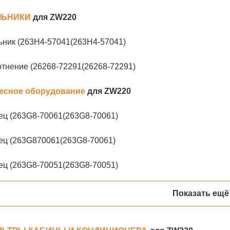
ЛЬНИКИ
для ZW220
ьник (263H4-57041(263H4-57041)
тнение (26268-72291(26268-72291)
есное оборудование
для ZW220
ец (263G8-70061(263G8-70061)
ец (263G870061(263G8-70061)
ец (263G8-70051(263G8-70051)
Показать ещё