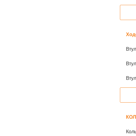
Ход
Втул
Втул
Втул
КО
Коль