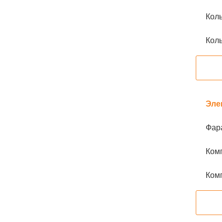
Коль
Коль
Эле
Фара
Ком
Ком