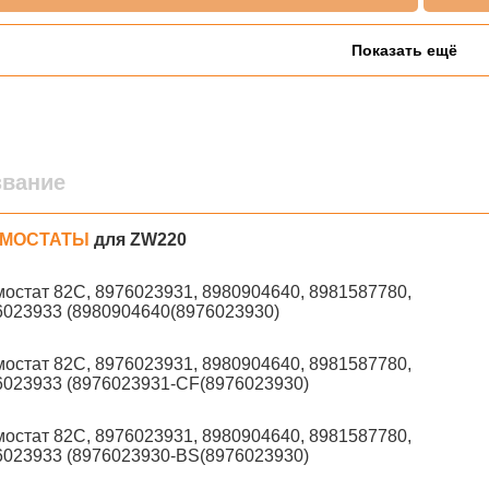
Показать ещё
звание
РМОСТАТЫ
для ZW220
остат 82С, 8976023931, 8980904640, 8981587780,
6023933 (8980904640(8976023930)
остат 82С, 8976023931, 8980904640, 8981587780,
6023933 (8976023931-CF(8976023930)
остат 82С, 8976023931, 8980904640, 8981587780,
6023933 (8976023930-BS(8976023930)