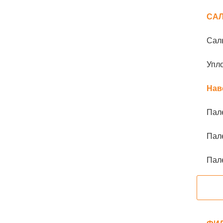
СА
Сал
Упло
Нав
Пал
Пал
Пал