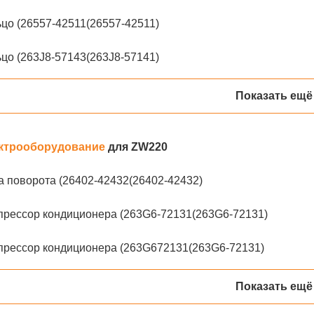
цо (26557-42511(26557-42511)
цо (263J8-57143(263J8-57141)
Показать ещё
ктрооборудование
для ZW220
 поворота (26402-42432(26402-42432)
прессор кондиционера (263G6-72131(263G6-72131)
прессор кондиционера (263G672131(263G6-72131)
Показать ещё