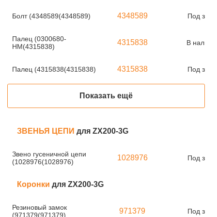
4348589
Болт (4348589(4348589)
Под зака
Палец (0300680-
4315838
В наличи
HM(4315838)
4315838
Палец (4315838(4315838)
Под зака
Показать ещё
ЗВЕНЬЯ ЦЕПИ
для ZX200-3G
Звено гусеничной цепи
1028976
Под зака
(1028976(1028976)
Коронки
для ZX200-3G
Резиновый замок
971379
Под зака
(971379(971379)