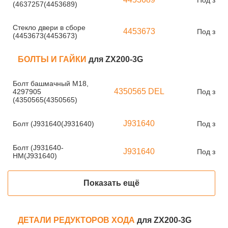
Под зака
(4637257(4453689)
Стекло двери в сборе
4453673
Под зака
(4453673(4453673)
БОЛТЫ И ГАЙКИ
для ZX200-3G
Болт башмачный М18,
4350565 DEL
4297905
Под зака
(4350565(4350565)
J931640
Болт (J931640(J931640)
Под зака
Болт (J931640-
J931640
Под зака
HM(J931640)
Показать ещё
ДЕТАЛИ РЕДУКТОРОВ ХОДА
для ZX200-3G