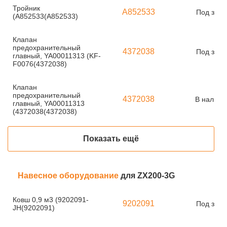
Тройник
A852533
Под зака
(A852533(A852533)
Клапан
предохранительный
4372038
Под зака
главный, YA00011313 (KF-
F0076(4372038)
Клапан
предохранительный
4372038
В наличи
главный, YA00011313
(4372038(4372038)
Показать ещё
Навесное оборудование
для ZX200-3G
Ковш 0,9 м3 (9202091-
9202091
Под зака
JH(9202091)