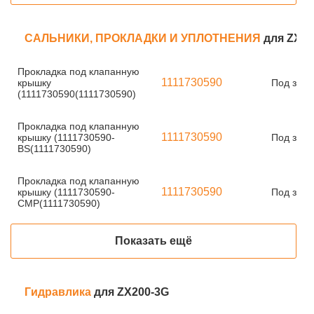
САЛЬНИКИ, ПРОКЛАДКИ И УПЛОТНЕНИЯ
для ZX20
Прокладка под клапанную
1111730590
крышку
Под зака
(1111730590(1111730590)
Прокладка под клапанную
1111730590
крышку (1111730590-
Под зака
BS(1111730590)
Прокладка под клапанную
1111730590
крышку (1111730590-
Под зака
CMP(1111730590)
Показать ещё
Гидравлика
для ZX200-3G