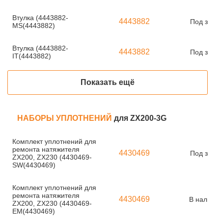
Втулка (4443882-
4443882
Под зака
MS(4443882)
Втулка (4443882-
4443882
Под зака
IT(4443882)
Показать ещё
НАБОРЫ УПЛОТНЕНИЙ
для ZX200-3G
Комплект уплотнений для
ремонта натяжителя
4430469
Под зака
ZX200, ZX230 (4430469-
SW(4430469)
Комплект уплотнений для
ремонта натяжителя
4430469
В наличи
ZX200, ZX230 (4430469-
EM(4430469)