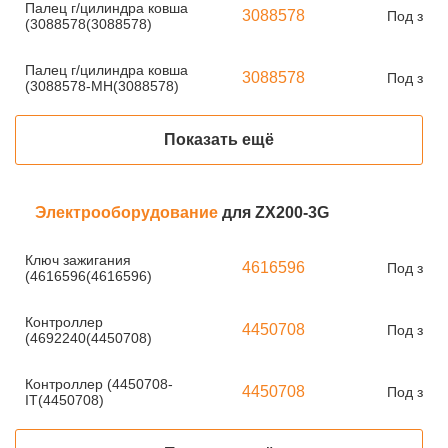
Палец г/цилиндра ковша
3088578
Под зака
(3088578(3088578)
Палец г/цилиндра ковша
3088578
Под зака
(3088578-MH(3088578)
Показать ещё
Электрооборудование
для ZX200-3G
Ключ зажигания
4616596
Под зака
(4616596(4616596)
Контроллер
4450708
Под зака
(4692240(4450708)
Контроллер (4450708-
4450708
Под зака
IT(4450708)