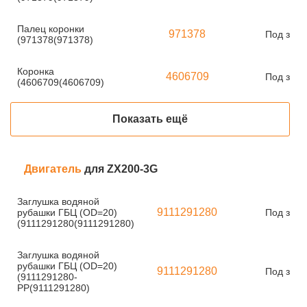
Палец коронки
971378
Под зака
(971378(971378)
Коронка
4606709
Под зака
(4606709(4606709)
Показать ещё
Двигатель
для ZX200-3G
Заглушка водяной
9111291280
рубашки ГБЦ (OD=20)
Под зака
(9111291280(9111291280)
Заглушка водяной
рубашки ГБЦ (OD=20)
9111291280
Под зака
(9111291280-
PP(9111291280)