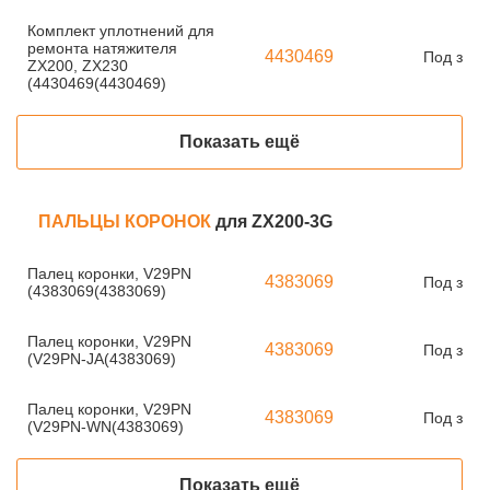
Комплект уплотнений для
ремонта натяжителя
4430469
Под зака
ZX200, ZX230
(4430469(4430469)
Показать ещё
ПАЛЬЦЫ КОРОНОК
для ZX200-3G
Палец коронки, V29PN
4383069
Под зака
(4383069(4383069)
Палец коронки, V29PN
4383069
Под зака
(V29PN-JA(4383069)
Палец коронки, V29PN
4383069
Под зака
(V29PN-WN(4383069)
Показать ещё