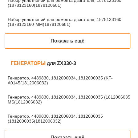
Набор уплотнений для ремонта двигателя, 1878123160
(1878123160(1878120681)
Набор уплотнений для ремонта двигателя, 1878123160
(1878123160-MM(1878120681)
Показать ещё
ГЕНЕРАТОРЫ
для ZX330-3
Генератор, 4489830, 1812006034, 1812006035 (KF-
A0145(1812006032)
Генератор, 4489830, 1812006034, 1812006035 (1812006035-
MS(1812006032)
Генератор, 4489830, 1812006034, 1812006035
(1812006035(1812006032)
Показать ещё