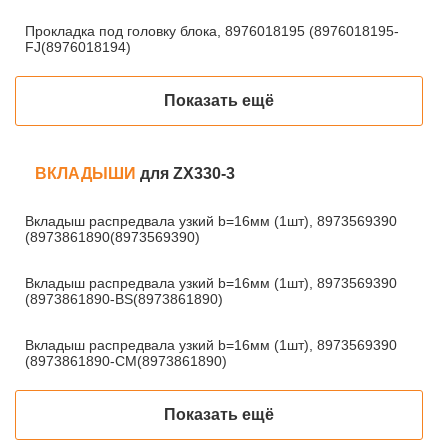
Прокладка под головку блока, 8976018195 (8976018195-
FJ(8976018194)
Показать ещё
ВКЛАДЫШИ
для ZX330-3
Вкладыш распредвала узкий b=16мм (1шт), 8973569390
(8973861890(8973569390)
Вкладыш распредвала узкий b=16мм (1шт), 8973569390
(8973861890-BS(8973861890)
Вкладыш распредвала узкий b=16мм (1шт), 8973569390
(8973861890-CM(8973861890)
Показать ещё