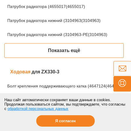
Патрубок радиатора (4655017(4655017)
Патрубок радиатора нижний (3104963(3104963)
Патрубок радиатора нижний (3104963-PE(3104963)
Показать ещё
Ходовая
для ZX330-3
Болт крепления поддерживающего катка (4647124(4647124)
Болт крепления поддерживающего катка (4647124-
Наш сайт автоматически сохраняет ваши данные в cookies.
Продолжая пользоваться сайтом, вы подтверждаете, что согласны
QL(4647124)
с
обработкой персональных данных
Болт крепления поддерживающего катка (951800-IT(4647124)
Я согласен