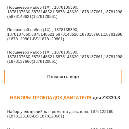
Поршневой набор (1X) , 1878135390,
1878137660,5878148621,5878148620,1878137661,1878129860
(5878148621(1878129861)
Поршневой набор (1X) , 1878135390,
1878137660,5878148621,5878148620,1878137661,1878129860
(1878129861-BS(1878129861)
Поршневой набор (1X) , 1878135390,
1878137660,5878148621,5878148620,1878137661,1878129860
(1878137660(1878129861)
Показать ещё
НАБОРЫ ПРОКЛАДОК ДВИГАТЕЛЯ
для ZX330-3
Набор уплотнений для ремонта двигателя, 1878123160
(1878123160-BS(1878120681)